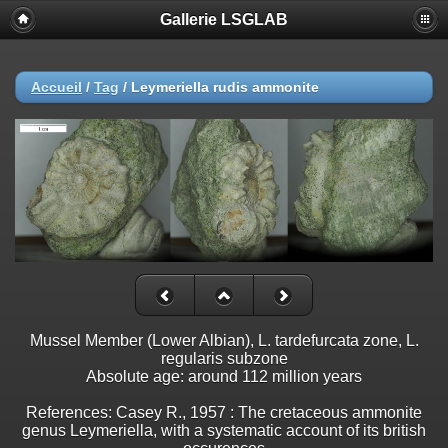
Gallerie LSGLAB
Accueil
/
Tag
/
Leymeriella rudis ammonite
Mussel Member (Lower Albian), L. tardefurcata zone, L.
regularis subzone
Absolute age: around 112 million years
References: Casey R., 1957 : The cretaceous ammonite
genus Leymeriella, with a systematic account of its british