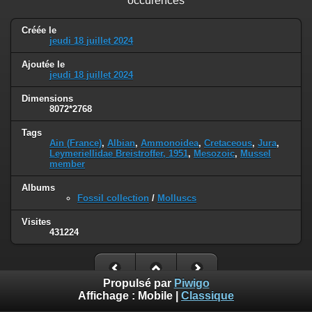
occurences
Créée le
jeudi 18 juillet 2024
Ajoutée le
jeudi 18 juillet 2024
Dimensions
8072*2768
Tags
Ain (France)
,
Albian
,
Ammonoidea
,
Cretaceous
,
Jura
,
Leymeriellidae Breistroffer, 1951
,
Mesozoic
,
Mussel
member
Albums
Fossil collection
/
Molluscs
Visites
431224
Propulsé par
Piwigo
Affichage :
Mobile
|
Classique