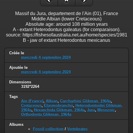
Massif du Jura, departement de l'Ain (01), France
Middle Albian (lower Cretaceous)
Absolute age: around 108 million years
A - extant Heterodontus galeatus (for comparaison).
source: https://fishesofaustralia.net.au/home/species/1981
B - jaw of extant Heterodontus mexicanus
Créée le
mercredi 4 septembre 2024
Ajoutée le
mercredi 4 septembre 2024
Dimensions
3192*2264
Tags
Ain (France)
,
Albian
,
Carcharhini Glikman, 1964a
,
Cretaceous
,
Elasmobranchii
,
Heterodontoidei Glikman,
1964a
,
Hexanchida Glikman, 1964a
,
Jura
,
Mesozoic
,
Orthodonta Glikman, 1964a
Albums
Fossil collection
/
Vertebrates