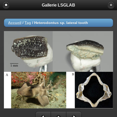
Gallerie LSGLAB
Accueil
/
Tag
/
Heterodontus sp. lateral tooth